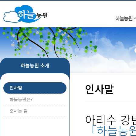
하늘농원 
하늘농원 소개
인사말
인사말
하늘농원은?
오시는 길
아리수 강
「하늘농