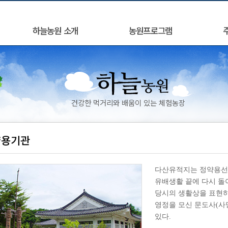
하늘농원 소개
농원프로그램
건강한 먹거리와 배움이 있는 체험농장
약용기관
다산유적지는 정약용선
유배생활 끝에 다시 돌
당시의 생활상을 표현하
영정을 모신 문도사(사
있다.