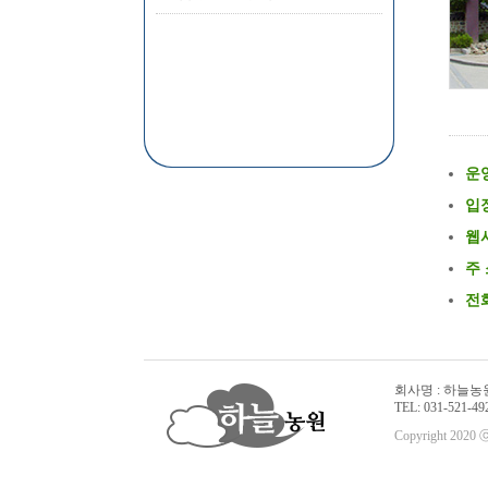
운
입
웹
주
전
회사명 : 하늘농원 
TEL: 031-521-492
Copyright 2020 