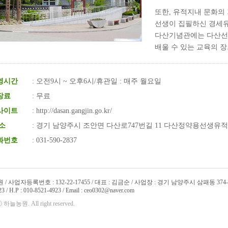
또한, 유적지내 문화의
선생이 집필하신 경세유
다산기념관에는 다산선
배울 수 있는 교육의 
영시간
: 오전9시 ~ 오후6시/휴관일 : 매주 월요일
장료
: 무료
사이트
:
http://dasan.gangjin.go.kr/
 소
: 경기 남양주시 조안면 다산로747번길 11 다산정약용선생유
화번호
: 031-590-2837
/ 사업자등록번호 : 132-22-17455 / 대표 : 김금순 / 사업장 : 경기 남양주시 삼패동 374-
3 / H.P : 010-8521-4923 / Email : ceo0302@naver.com
ⓒ 하늘농원. All right reserved.