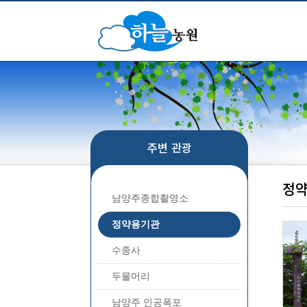
주변 관광
정
남양주종합촬영소
정약용기관
수종사
두물머리
남양주 인공폭포