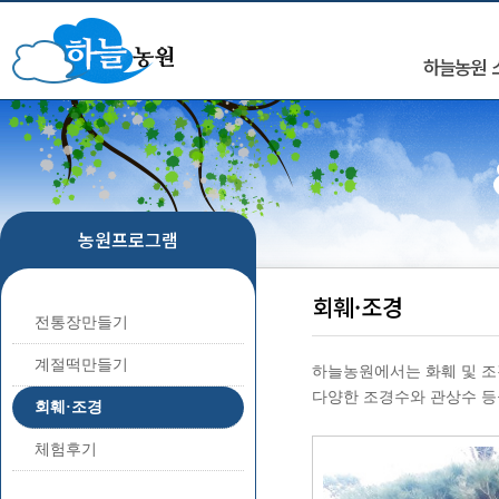
하늘농원 
농원프로그램
회훼·조경
전통장만들기
계절떡만들기
하늘농원에서는 화훼 및 조
다양한 조경수와 관상수 등
회훼·조경
체험후기