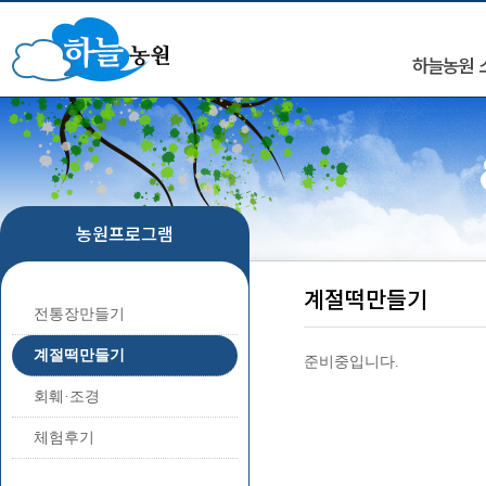
하늘농원 
농원프로그램
계절떡만들기
전통장만들기
계절떡만들기
준비중입니다.
회훼·조경
체험후기