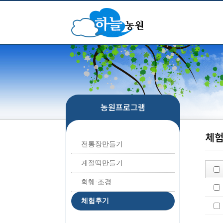
농원프로그램
체
전통장만들기
계절떡만들기
회훼·조경
체험후기